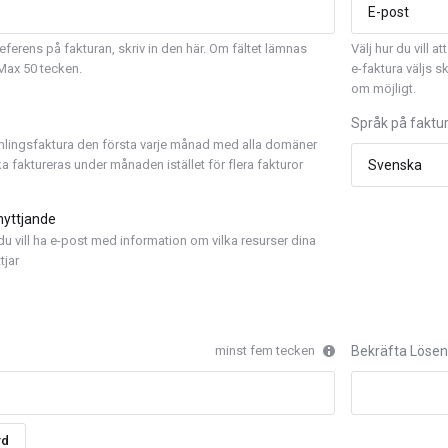
referens på fakturan, skriv in den här. Om fältet lämnas
Välj hur du vill 
Max 50 tecken.
e-faktura väljs s
om möjligt.
Språk på faktu
mlingsfaktura den första varje månad med alla domäner
a faktureras under månaden istället för flera fakturor
nyttjande
u vill ha e-post med information om vilka resurser dina
tjar
minst fem tecken
Bekräfta Löse
rd