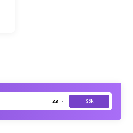
.se
Sök