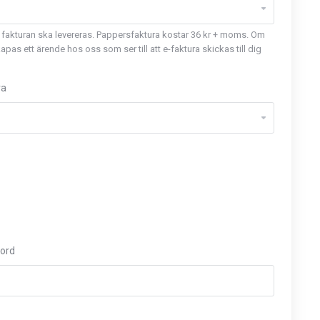
att fakturan ska levereras. Pappersfaktura kostar 36 kr + moms. Om
kapas ett ärende hos oss som ser till att e-faktura skickas till dig
ra
nord