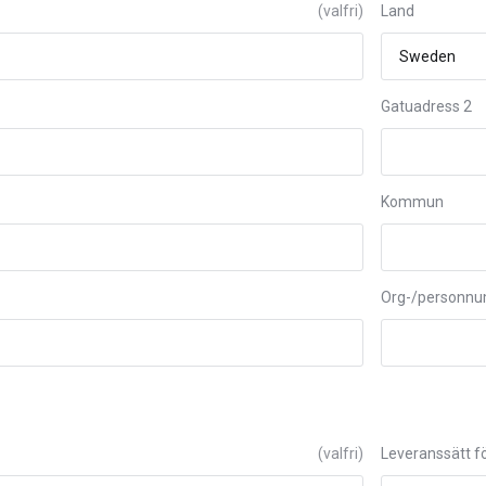
(valfri)
Land
Gatuadress 2
Kommun
Org-/personn
(valfri)
Leveranssätt fö