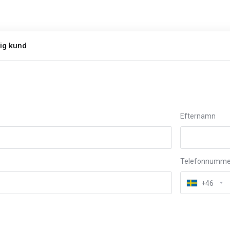
lig kund
Efternamn
Telefonnumme
+46